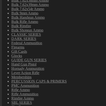
Bulk 7.62x38mm Ammo
Bulk 7.62x39mm Ammo
Bulk 7.62x54r Ammo
Bulk 9mm Ammo
Bulk Handgun Ammo
Bulk Rifle Ammo
Bulk Rimfire
Bulk Shotgun Ammo
CLASSIC SERIES
DARK SERIES
Federal Ammunition
Firearms
Gift Cards
Glocks
GUIDE GUN SERIES
Hand Gun Pistol
Hornady Ammunition
Lever Action Rifle
Memberships
PERCUSSION CAPS & PRIMERS
PMC Ammunition
Rifle Ammo
Rifle Ammunition
Rimfire Ammo
SBL SERIES