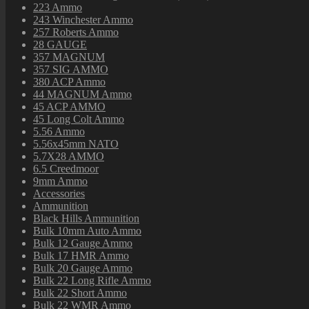
223 Ammo
243 Winchester Ammo
257 Roberts Ammo
28 GAUGE
357 MAGNUM
357 SIG AMMO
380 ACP Ammo
44 MAGNUM Ammo
45 ACP AMMO
45 Long Colt Ammo
5.56 Ammo
5.56x45mm NATO
5.7X28 AMMO
6.5 Creedmoor
9mm Ammo
Accessories
Ammunition
Black Hills Ammunition
Bulk 10mm Auto Ammo
Bulk 12 Gauge Ammo
Bulk 17 HMR Ammo
Bulk 20 Gauge Ammo
Bulk 22 Long Rifle Ammo
Bulk 22 Short Ammo
Bulk 22 WMR Ammo