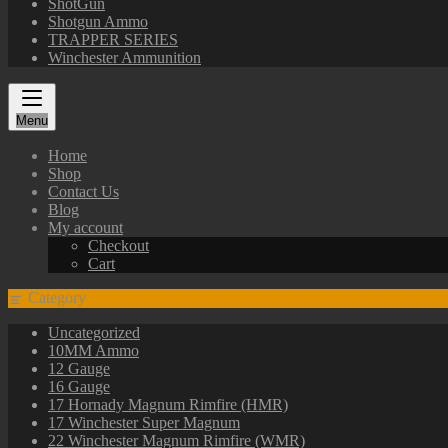
ShotGun
Shotgun Ammo
TRAPPER SERIES
Winchester Ammunition
Menu
Home
Shop
Contact Us
Blog
My account
Checkout
Cart
Category
Uncategorized
10MM Ammo
12 Gauge
16 Gauge
17 Hornady Magnum Rimfire (HMR)
17 Winchester Super Magnum
22 Winchester Magnum Rimfire (WMR)