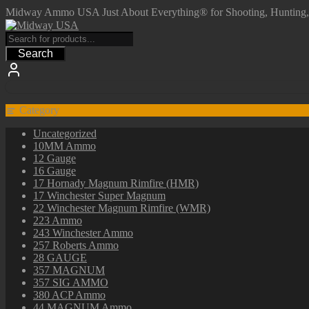
Skip
Midway Ammo USA Just About Everything® for Shooting, Hunting, a
to
content
Search
Category
Uncategorized
10MM Ammo
12 Gauge
16 Gauge
17 Hornady Magnum Rimfire (HMR)
17 Winchester Super Magnum
22 Winchester Magnum Rimfire (WMR)
223 Ammo
243 Winchester Ammo
257 Roberts Ammo
28 GAUGE
357 MAGNUM
357 SIG AMMO
380 ACP Ammo
44 MAGNUM Ammo